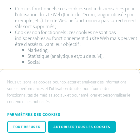
Cookies fonctionnels : ces cookies sont indispensables pour
l’utilisation du site Web (taille de l’écran, langue utilisée par
exemple, etc.). Le site Web ne fonctionnera pas correctement
s'ils sont supprimés ;
Cookies non fonctionnels : ces cookies ne sont pas
indispensables au fonctionnement du site Web mais peuvent
être classés suivant leur objectif :
Marketing,
Statistique (analytique et/ou de suivi),
Social
À
Nous utilisons les cookies pour collecter et analyser des informations
propos
sur les performances et l'utilisation du site, pour fournir des
Service d’ombudsman agréé:
fonctionnalités de médias sociaux et pour améliorer et personnaliser le
des
www.ombudsnotaire.be
contenu et les publicités.
cookies
Conditions d’utilisation
sur
Privacy Policy notaire.be
PARAMÈTRES DES COOKIES
Cookie policy
ce
Code de conduite RGPD
TOUT REFUSER
AUTORISER TOUS LES COOKIES
site
© Fednot 2026