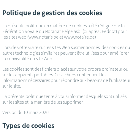
Passer
au
Politique de gestion des cookies
contenu
principal
La présente politique en matière de cookies a été rédigée par la
Fédération Royale du Notariat Belge asbl (ci-après : Fednot) pour
les sites web (www.notaris.be et www.notaire.be)
Lors de votre visite sur les sites Web susmentionnés, des cookies ou
autres technologies similaires peuvent être utilisés pour améliorer
la convivialité du site Web.
Les cookies sont des fichiers placés sur votre propre ordinateur ou
sur les appareils portables. Ces fichiers contiennent les
informations nécessaires pour répondre aux besoins de l'utilisateur
sur le site.
La présente politique tente à vous informer desquels sont utilisés
sur les sites et la manière de les supprimer.
Version du 10 mars 2020.
Types de cookies